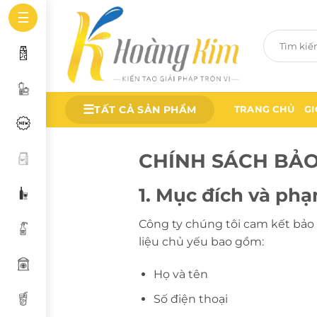
Bỏ
☰
qua
Tìm
nội
kiếm:
dung
☰
TẤT CẢ SẢN PHẨM
TRANG CHỦ
GI
CHÍNH SÁCH BẢO
1. Mục đích và phạ
Công ty chúng tôi cam kết bảo 
liệu chủ yếu bao gồm:
Họ và tên
Số điện thoại