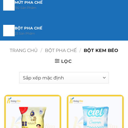
MỨT PHA CHẾ
192 Sản Phẩm
BỘT PHA CHẾ
23 Sản Phẩm
TRANG CHỦ
/
BỘT PHA CHẾ
/
BỘT KEM BÉO
TOPPING
29 Sản Phẩm
LỌC
SẢN PHẨM KHÁC
8 Sản Phẩm
KEM PHA CHẾ
0 Sản Phẩm