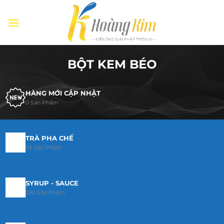
Bỏ
qua
nội
dung
BỘT KEM BÉO
HÀNG MỚI CẬP NHẬT
0 Sản Phẩm
TRÀ PHA CHẾ
59 Sản Phẩm
SYRUP - SAUCE
280 Sản Phẩm