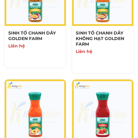
MỨT PHA CHẾ
192 Sản Phẩm
BỘT PHA CHẾ
SINH TỐ CHANH DÂY
SINH TỐ CHANH DÂY
23 Sản Phẩm
GOLDEN FARM
KHÔNG HẠT GOLDEN
FARM
Liên hệ
Liên hệ