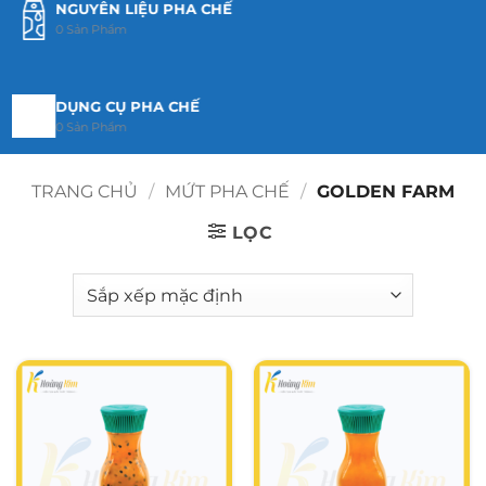
NGUYÊN LIỆU PHA CHẾ
0 Sản Phẩm
DỤNG CỤ PHA CHẾ
0 Sản Phẩm
TRANG CHỦ
/
MỨT PHA CHẾ
/
GOLDEN FARM
HÀNG MỚI CẬP NHẬT
0 Sản Phẩm
LỌC
TRÀ PHA CHẾ
59 Sản Phẩm
SYRUP - SAUCE
280 Sản Phẩm