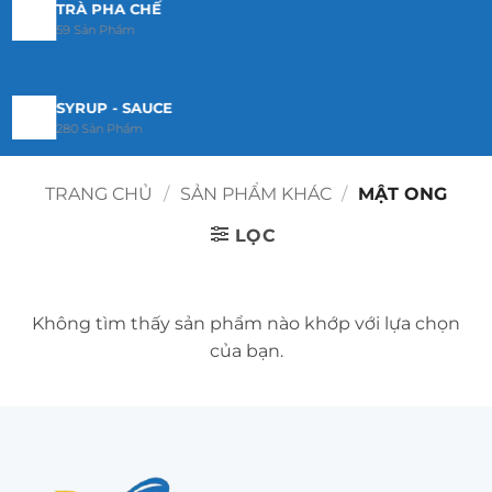
TRÀ PHA CHẾ
59 Sản Phẩm
SYRUP - SAUCE
280 Sản Phẩm
TRANG CHỦ
/
SẢN PHẨM KHÁC
/
MẬT ONG
MỨT PHA CHẾ
192 Sản Phẩm
LỌC
BỘT PHA CHẾ
Không tìm thấy sản phẩm nào khớp với lựa chọn
23 Sản Phẩm
của bạn.
TOPPING
29 Sản Phẩm