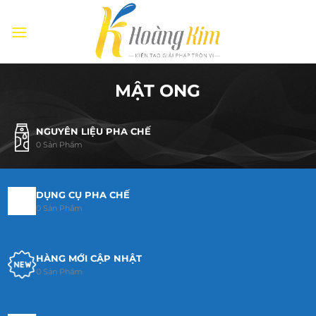
Bỏ
qua
nội
dung
MẬT ONG
NGUYÊN LIỆU PHA CHẾ
0 Sản Phẩm
DỤNG CỤ PHA CHẾ
0 Sản Phẩm
HÀNG MỚI CẬP NHẬT
0 Sản Phẩm