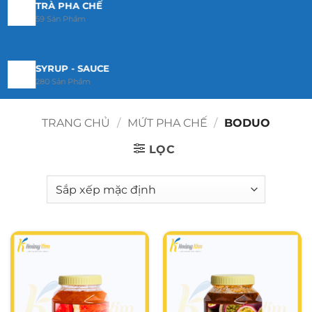
TRÀ PHA CHẾ
59 Sản Phẩm
SYRUP - SAUCE
280 Sản Phẩm
TRANG CHỦ
/
MỨT PHA CHẾ
/
BODUO
MỨT PHA CHẾ
192 Sản Phẩm
LỌC
BỘT PHA CHẾ
23 Sản Phẩm
TOPPING
29 Sản Phẩm