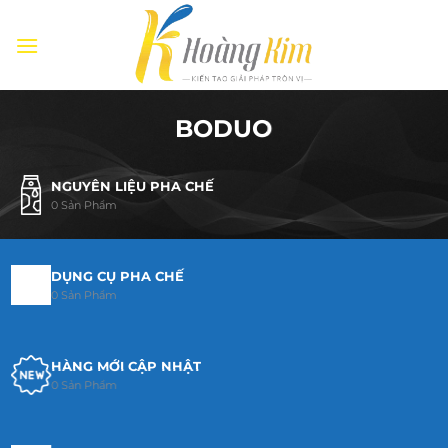
Bỏ
qua
nội
dung
BODUO
NGUYÊN LIỆU PHA CHẾ
0 Sản Phẩm
DỤNG CỤ PHA CHẾ
0 Sản Phẩm
HÀNG MỚI CẬP NHẬT
0 Sản Phẩm