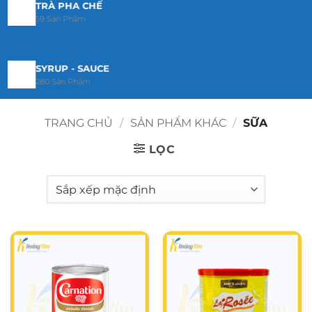
TRÀ PHA CHẾ
59 Sản Phẩm
SYRUP - SAUCE
280 Sản Phẩm
TRANG CHỦ
/
SẢN PHẨM KHÁC
/
SỮA
MỨT PHA CHẾ
192 Sản Phẩm
LỌC
BỘT PHA CHẾ
23 Sản Phẩm
TOPPING
29 Sản Phẩm