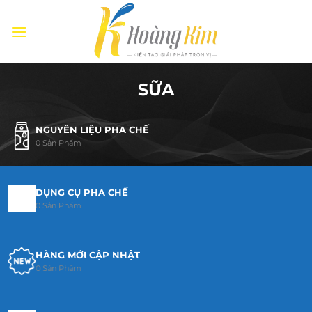
Bỏ
qua
nội
dung
SỮA
NGUYÊN LIỆU PHA CHẾ
0 Sản Phẩm
DỤNG CỤ PHA CHẾ
0 Sản Phẩm
HÀNG MỚI CẬP NHẬT
0 Sản Phẩm