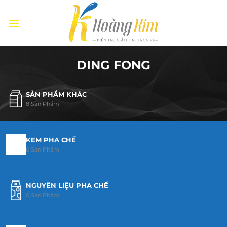
Bỏ
qua
nội
dung
DING FONG
SẢN PHẨM KHÁC
8 Sản Phẩm
KEM PHA CHẾ
0 Sản Phẩm
NGUYÊN LIỆU PHA CHẾ
0 Sản Phẩm