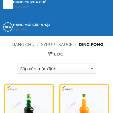
DỤNG CỤ PHA CHẾ
0 Sản Phẩm
HÀNG MỚI CẬP NHẬT
0 Sản Phẩm
TRANG CHỦ
/
SYRUP - SAUCE
/
DING FONG
TRÀ PHA CHẾ
59 Sản Phẩm
LỌC
SYRUP - SAUCE
280 Sản Phẩm
MỨT PHA CHẾ
192 Sản Phẩm