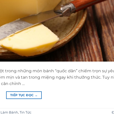
ột trong những món bánh “quốc dân” chiếm trọn sự yêu
m mịn và tan trong miệng ngay khi thưởng thức. Tuy n
 cân chỉnh …
TIẾP TỤC ĐỌC
→
 Làm Bánh
,
Tin Tức
Đ