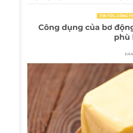
TIN TỨC
,
CÔNG T
Công dụng của bơ động 
phù 
ĐĂ