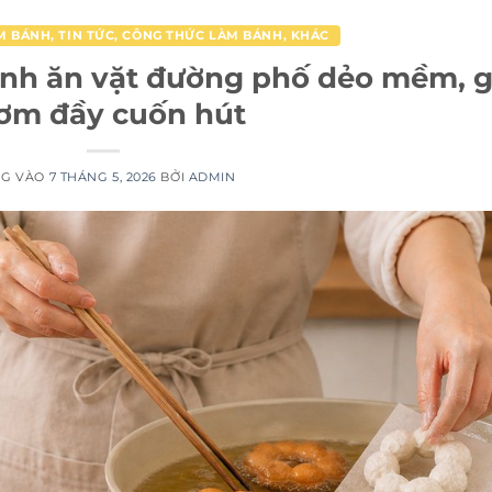
M BÁNH
,
TIN TỨC
,
CÔNG THỨC LÀM BÁNH
,
KHÁC
nh ăn vặt đường phố dẻo mềm, g
ơm đầy cuốn hút
NG VÀO
7 THÁNG 5, 2026
BỞI
ADMIN