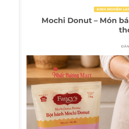
KINH NGHIỆM LÀ
Mochi Donut – Món bá
th
ĐĂ