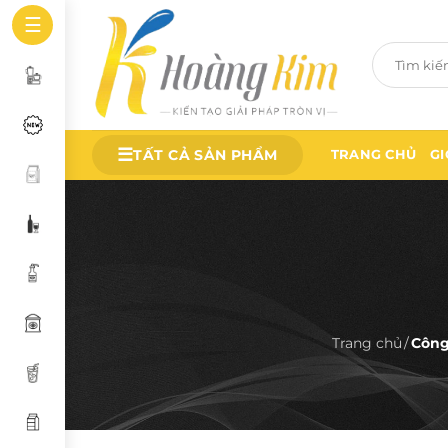
Bỏ
☰
qua
Tìm
nội
kiếm:
dung
☰
TẤT CẢ SẢN PHẨM
TRANG CHỦ
GI
Trang chủ
/
Công