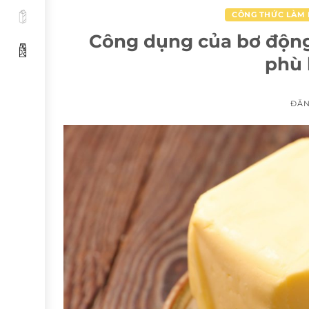
CÔNG THỨC LÀM
Công dụng của bơ động 
phù 
ĐĂ