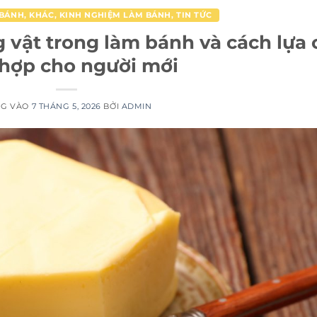
 BÁNH
,
KHÁC
,
KINH NGHIỆM LÀM BÁNH
,
TIN TỨC
vật trong làm bánh và cách lựa
hợp cho người mới
NG VÀO
7 THÁNG 5, 2026
BỞI
ADMIN