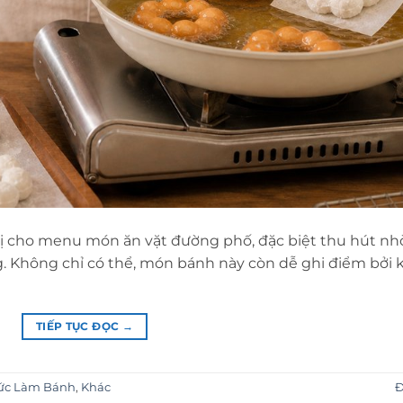
vị cho menu món ăn vặt đường phố, đặc biệt thu hút nh
 Không chỉ có thể, món bánh này còn dễ ghi điểm bởi 
TIẾP TỤC ĐỌC
→
ức Làm Bánh
,
Khác
Đ