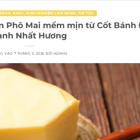
 BÁNH
,
KHÁC
,
KINH NGHIỆM LÀM BÁNH
,
TIN TỨC
n Phô Mai mềm mịn từ Cốt Bánh
ạnh Nhất Hương
NG VÀO
7 THÁNG 5, 2026
BỞI
ADMIN