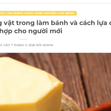
HỨC LÀM BÁNH
,
KHÁC
,
KINH NGHIỆM LÀM BÁNH
vật trong làm bánh và cách lựa
hợp cho người mới
NG VÀO
7 THÁNG 5, 2026
BỞI
ADMIN