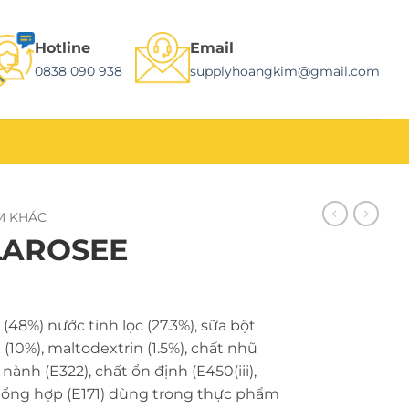
Hotline
Email
0838 090 938
supplyhoangkim@gmail.com
M KHÁC
LAROSEE
48%) nước tinh lọc (27.3%), sữa bột
t (10%), maltodextrin (1.5%), chất nhũ
ành (E322), chất ổn định (E450(iii),
 tổng hợp (E171) dùng trong thực phẩm