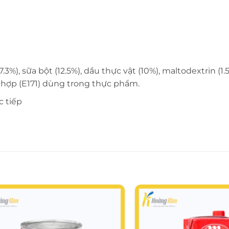
3%), sữa bột (12.5%), dầu thực vật (10%), maltodextrin (
ng hợp (E171) dùng trong thực phẩm.
c tiếp