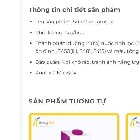
Thông tin chi tiết sản phẩm
Tên sản phẩm: Sữa Đặc Larosee
Khối lượng: 1kg/hộp
Thành phần: đường (48%) nước tinh lọc (27.
ổn định (E450(iii), E481, E415) và màu tổ
Bảo quản: Nơi khô ráo, tránh ánh nắng trự
Xuất xứ: Malaysia
SẢN PHẨM TƯƠNG TỰ