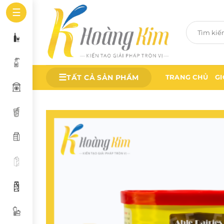
Bỏ
☰
qua
Tìm
nội
kiếm:
dung
☰
TẤT CẢ SẢN PHẨM
TRANG CHỦ
GI