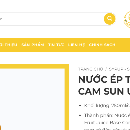
ỚI THIỆU
SẢN PHẨM
TIN TỨC
LIÊN HỆ
CHÍNH SÁCH
TRANG CHỦ
/
SYRUP - 
NƯỚC ÉP 
CAM SUN 
Khối lượng: 750ml/c
Thành phần: Nước é
Fruit Juice Base Co
cam cô đặc, các vita