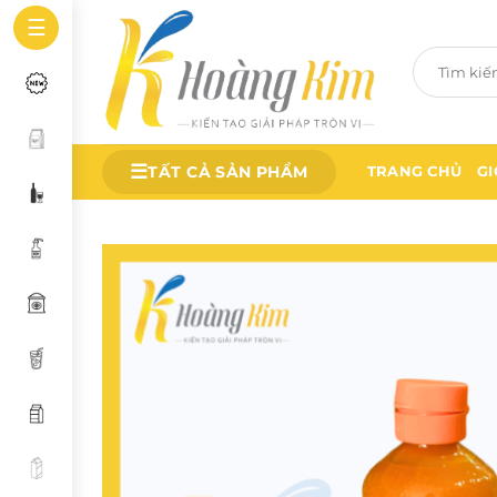
Bỏ
☰
qua
Tìm
nội
kiếm:
dung
☰
TẤT CẢ SẢN PHẨM
TRANG CHỦ
GI