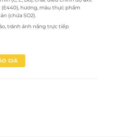
nh (E440), hương, màu thực phẩm
uản (chứa SO2).
áo, tránh ánh nắng trực tiếp
ÁO GIÁ