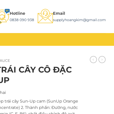
Hotline
Email
0838 090 938
supplyhoangkim@gmail.com
SAUCE
TRÁI CÂY CÔ ĐẶC
UP
hai
p trái cây Sun-Up cam (SunUp Orange
ncentrate) 2. Thành phần: Đường, nước
min (C, E, B6), chất điều chỉnh độ axit