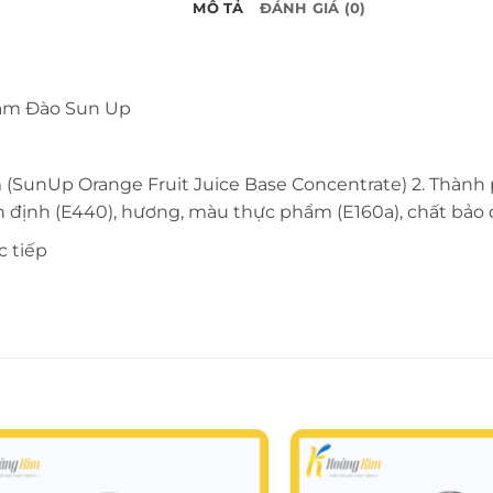
MÔ TẢ
ĐÁNH GIÁ (0)
Cam Đào Sun Up
(SunUp Orange Fruit Juice Base Concentrate) 2. Thành p
 ổn định (E440), hương, màu thực phẩm (E160a), chất bảo
c tiếp