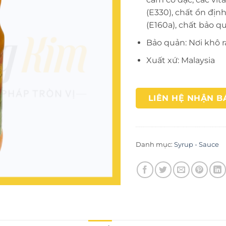
(E330), chất ổn đị
(E160a), chất bảo q
Bảo quản: Nơi khô r
Xuất xứ: Malaysia
LIÊN HỆ NHẬN B
Danh mục:
Syrup - Sauce