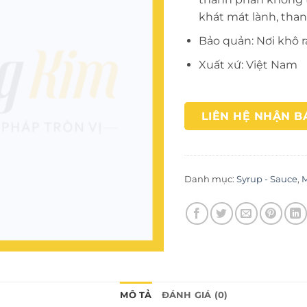
khát mát lành, than
Bảo quản: Nơi khô r
Xuất xứ: Việt Nam
LIÊN HỆ NHẬN B
Danh mục:
Syrup - Sauce
,
MÔ TẢ
ĐÁNH GIÁ (0)