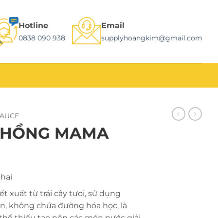
Hotline
Email
0838 090 938
supplyhoangkim@gmail.com
SAUCE
A HỒNG MAMA
hai
t xuất từ trái cây tươi, sử dụng
ên, không chứa đường hóa học, là
hể thiếu tạo nên các món nước giải