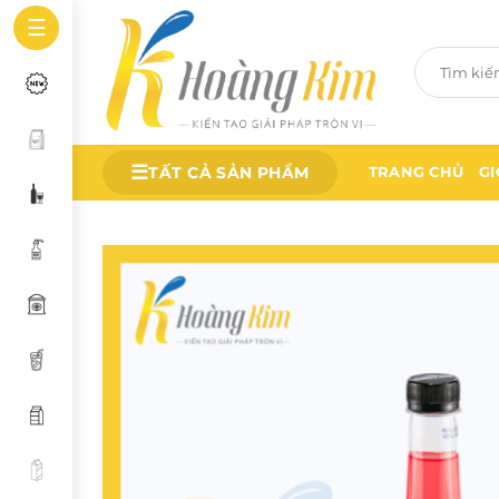
Bỏ
☰
qua
Tìm
nội
kiếm:
dung
☰
TẤT CẢ SẢN PHẨM
TRANG CHỦ
GI