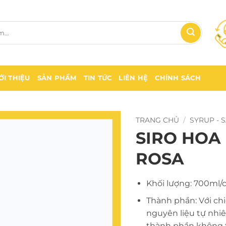
ỚI THIỆU
SẢN PHẨM
TIN TỨC
LIÊN HỆ
CHÍNH SÁCH
TRANG CHỦ
/
SYRUP - 
SIRO HO
ROSA
Khối lượng: 700ml/c
Thành phần: Với chiế
nguyên liệu tự nhi
thành phần không t