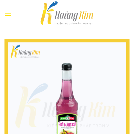
Bỏ
qua
nội
dung