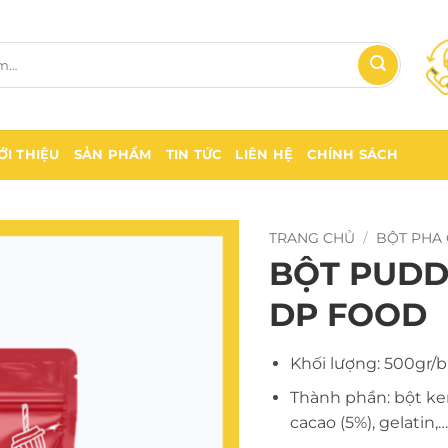
ỚI THIỆU
SẢN PHẨM
TIN TỨC
LIÊN HỆ
CHÍNH SÁCH
TRANG CHỦ
/
BỘT PHA
BỘT PUDD
DP FOOD
Khối lượng: 500gr/b
Thành phần: bột ke
cacao (5%), gelatin,…