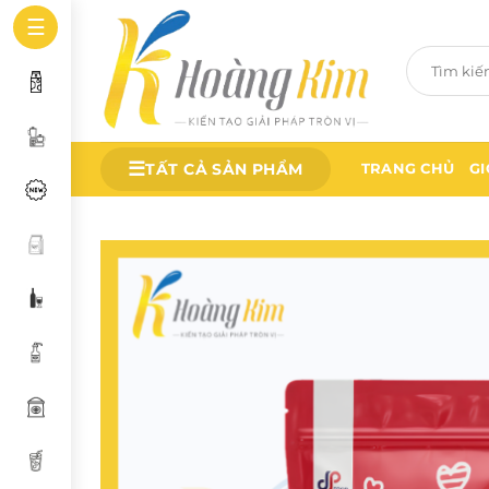
Bỏ
☰
qua
Tìm
nội
kiếm:
dung
☰
TẤT CẢ SẢN PHẨM
TRANG CHỦ
GI