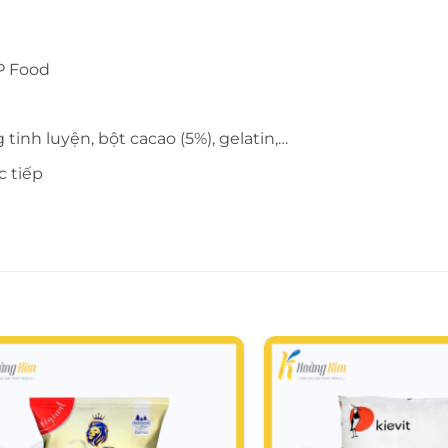
P Food
inh luyện, bột cacao (5%), gelatin,…
c tiếp