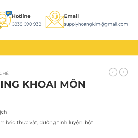
Hotline
Email
0838 090 938
supplyhoangkim@gmail.com
 CHẾ
ING KHOAI MÔN
ịch
m béo thực vật, đường tinh luyện, bột