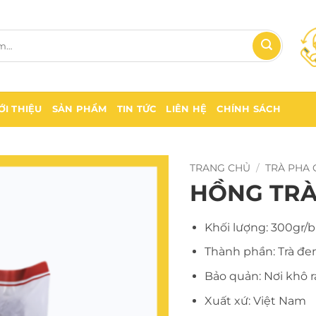
ỚI THIỆU
SẢN PHẨM
TIN TỨC
LIÊN HỆ
CHÍNH SÁCH
TRANG CHỦ
/
TRÀ PHA 
HỒNG TRÀ
Khối lượng: 300gr/b
Thành phần: Trà đe
Bảo quản: Nơi khô r
Xuất xứ: Việt Nam