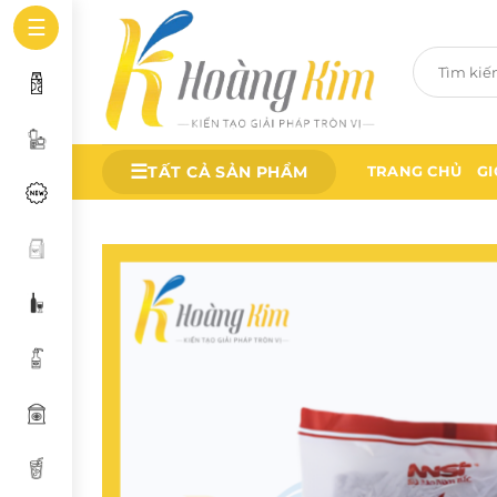
Bỏ
☰
qua
Tìm
nội
kiếm:
dung
☰
TẤT CẢ SẢN PHẨM
TRANG CHỦ
GI