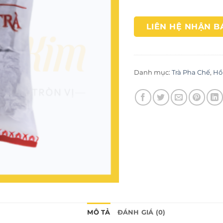
LIÊN HỆ NHẬN B
Danh mục:
Trà Pha Chế
,
Hồ
MÔ TẢ
ĐÁNH GIÁ (0)