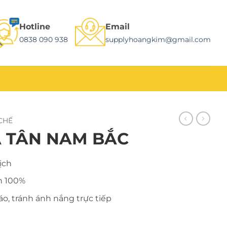
Hotline
Email
0838 090 938
supplyhoangkim@gmail.com
CHẾ
 TÂN NAM BẮC
ịch
n 100%
áo, tránh ánh nắng trực tiếp