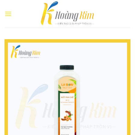
Bỏ
qua
nội
dung