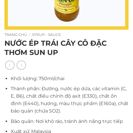
TRANG CHỦ
/
SYRUP - SAUCE
NƯỚC ÉP TRÁI CÂY CÔ ĐẶC
THƠM SUN UP
Khối lượng: 750ml/chai
Thành phần: Đường, nước ép dứa, các vitamin (C,
E, B6), chất điều chỉnh độ axit (E330), chất ổn
định (E440), hương, màu thực phẩm (E160a), chất
bảo quản (chứa SO2).
Bảo quản: Nơi khô ráo, tránh ánh nắng trực tiếp
Xuất xứ: Malaysia