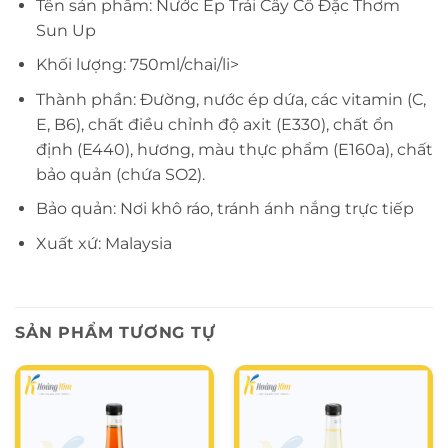
Tên sản phẩm: Nước Ép Trái Cây Cô Đặc Thơm
Sun Up
Khối lượng: 750ml/chai/li>
Thành phần: Đường, nước ép dứa, các vitamin (C,
E, B6), chất điều chỉnh độ axit (E330), chất ổn
định (E440), hương, màu thực phẩm (E160a), chất
bảo quản (chứa SO2).
Bảo quản: Nơi khô ráo, tránh ánh nắng trực tiếp
Xuất xứ: Malaysia
SẢN PHẨM TƯƠNG TỰ