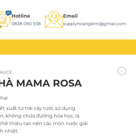
Hotline
Email
0838 090 938
supplyhoangkim@gmail.com
SAUCE
 HÀ MAMA ROSA
hai
t xuất từ trái cây tươi, sử dụng
ên, không chứa đường hóa học, là
hể thiếu tạo nên các món nước giải
h nhiệt.