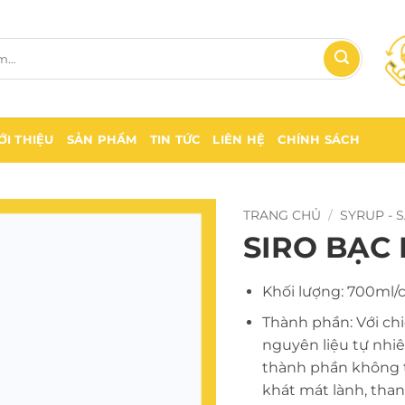
ỚI THIỆU
SẢN PHẨM
TIN TỨC
LIÊN HỆ
CHÍNH SÁCH
TRANG CHỦ
/
SYRUP - 
SIRO BẠC
Khối lượng: 700ml/c
Thành phần: Với chiế
nguyên liệu tự nhi
thành phần không t
khát mát lành, than