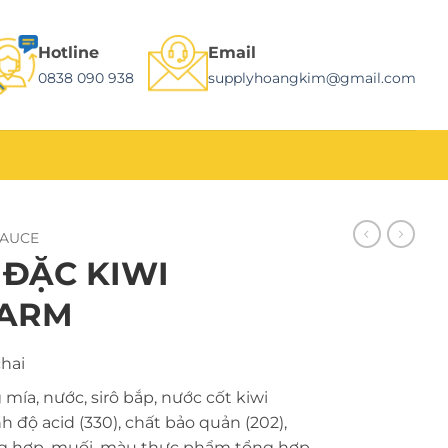
Hotline
Email
0838 090 938
supplyhoangkim@gmail.com
SAUCE
 ĐẶC KIWI
FARM
hai
ía, nước, sirô bắp, nước cốt kiwi
nh độ acid (330), chất bảo quản (202),
ng hợp, muối, màu thực phẩm tổng hợp