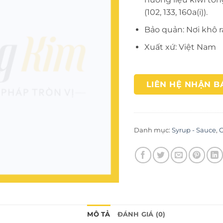
(102, 133, 160a(i)).
Bảo quản: Nơi khô r
Xuất xứ: Việt Nam
LIÊN HỆ NHẬN B
Danh mục:
Syrup - Sauce
,
G
MÔ TẢ
ĐÁNH GIÁ (0)