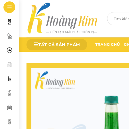
Bỏ
☰
qua
Tìm
nội
kiếm:
dung
☰
TẤT CẢ SẢN PHẨM
TRANG CHỦ
GI