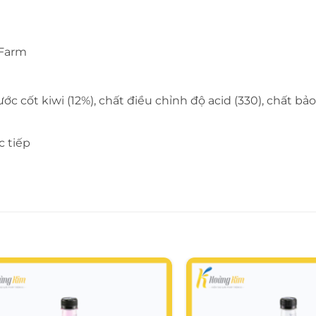
 Farm
ớc cốt kiwi (12%), chất điều chỉnh độ acid (330), chất bả
c tiếp