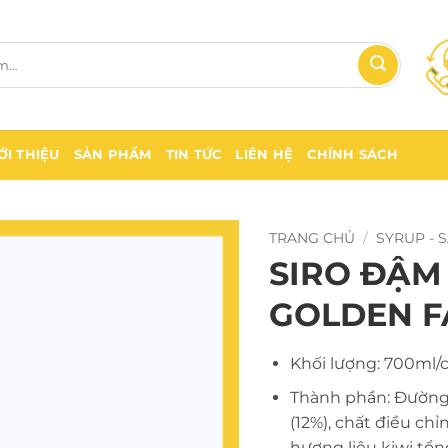
ỚI THIỆU
SẢN PHẨM
TIN TỨC
LIÊN HỆ
CHÍNH SÁCH
TRANG CHỦ
/
SYRUP - 
SIRO ĐẬM
GOLDEN 
Khối lượng: 700ml/c
Thành phần: Đường m
(12%), chất điều chỉ
hương liệu kiwi tổ