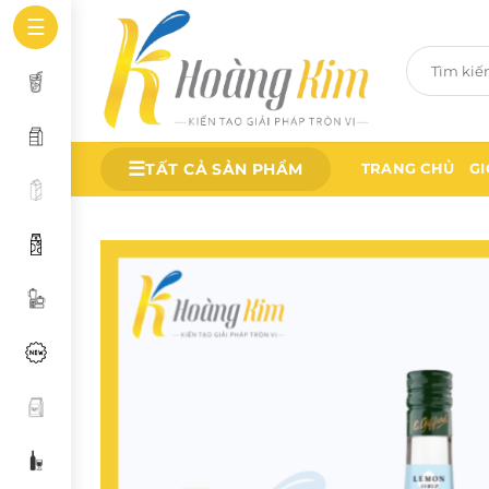
Bỏ
☰
qua
Tìm
nội
kiếm:
dung
☰
TẤT CẢ SẢN PHẨM
TRANG CHỦ
GI