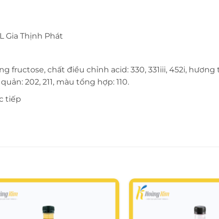
9L Gia Thịnh Phát
fructose, chất điều chỉnh acid: 330, 331iii, 452i, hương t
quản: 202, 211, màu tổng hợp: 110.
c tiếp