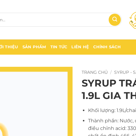
ỚI THIỆU
SẢN PHẨM
TIN TỨC
LIÊN HỆ
CHÍNH SÁCH
TRANG CHỦ
/
SYRUP - 
SYRUP TRÁ
1.9L GIA 
Khối lượng: 1.9L/cha
Thành phần: Nước, 
điều chỉnh acid: 330,
chất ổn định 466, 4