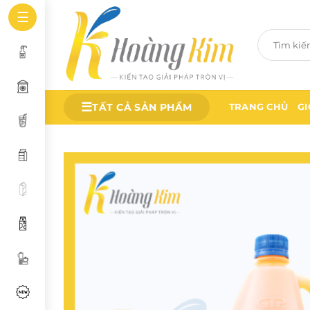
Bỏ
☰
qua
Tìm
nội
kiếm:
dung
☰
TẤT CẢ SẢN PHẨM
TRANG CHỦ
GI