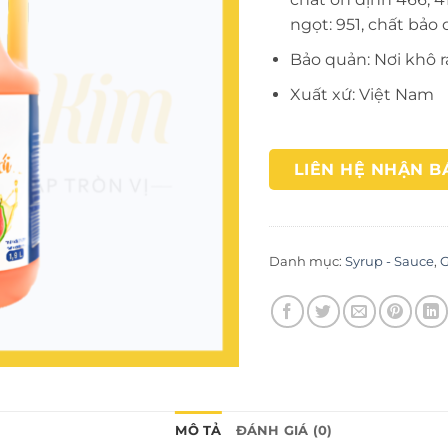
ngọt: 951, chất bảo 
Bảo quản: Nơi khô r
Xuất xứ: Việt Nam
LIÊN HỆ NHẬN B
Danh mục:
Syrup - Sauce
,
G
MÔ TẢ
ĐÁNH GIÁ (0)