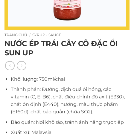
TRANG CHỦ
/
SYRUP - SAUCE
NƯỚC ÉP TRÁI CÂY CÔ ĐẶC ỔI
SUN UP
Khối lượng: 750ml/chai
Thành phần: Đường, dịch quả ổi hồng, các
vitamin (C, E, B6), chất điều chỉnh độ axit (E330),
chất ổn định (E440), hương, màu thực phẩm
(E160d), chất bảo quản (chứa SO2).
Bảo quản: Nơi khô ráo, tránh ánh nắng trực tiếp
Xuất xứ: Malaysia