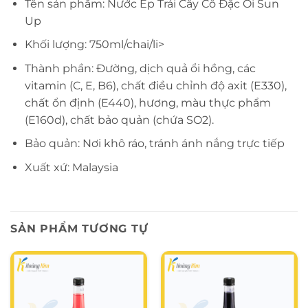
Tên sản phẩm: Nước Ép Trái Cây Cô Đặc Ổi Sun
Up
Khối lượng: 750ml/chai/li>
Thành phần: Đường, dịch quả ổi hồng, các
vitamin (C, E, B6), chất điều chỉnh độ axit (E330),
chất ổn định (E440), hương, màu thực phẩm
(E160d), chất bảo quản (chứa SO2).
Bảo quản: Nơi khô ráo, tránh ánh nắng trực tiếp
Xuất xứ: Malaysia
SẢN PHẨM TƯƠNG TỰ