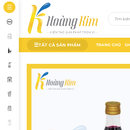
Bỏ
☰
qua
Tìm
nội
kiếm:
dung
☰
TẤT CẢ SẢN PHẨM
TRANG CHỦ
GI