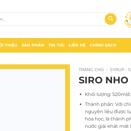
ỚI THIỆU
SẢN PHẨM
TIN TỨC
LIÊN HỆ
CHÍNH SÁCH
TRANG CHỦ
/
SYRUP - 
SIRO NHO
Khối lượng: 520ml/c
Thành phần: Với chiế
nguyên liệu được l
hóa học, là thành 
nước giải khát mát 