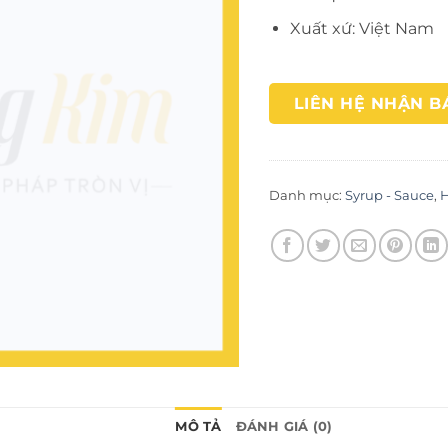
Xuất xứ: Việt Nam
LIÊN HỆ NHẬN B
Danh mục:
Syrup - Sauce
,
H
MÔ TẢ
ĐÁNH GIÁ (0)