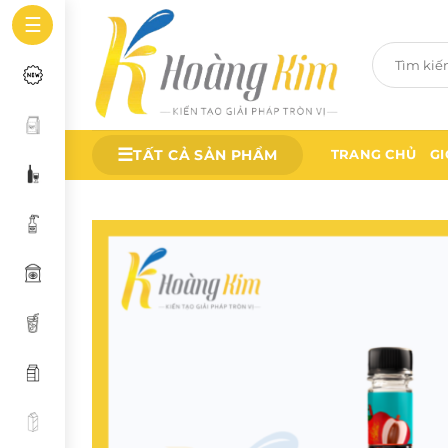
Bỏ
☰
qua
Tìm
nội
kiếm:
dung
☰
TẤT CẢ SẢN PHẨM
TRANG CHỦ
GI