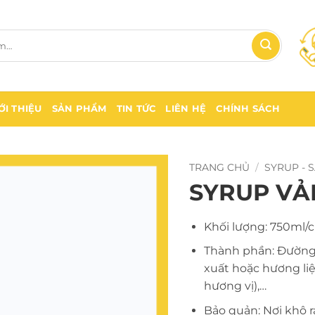
ỚI THIỆU
SẢN PHẨM
TIN TỨC
LIÊN HỆ
CHÍNH SÁCH
TRANG CHỦ
/
SYRUP - 
SYRUP VẢI
Khối lượng: 750ml/c
Thành phần: Đường 
xuất hoặc hương liệ
hương vị),…
Bảo quản: Nơi khô r